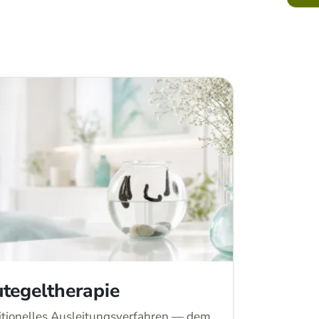
utegeltherapie
itionelles Ausleitungsverfahren — dem