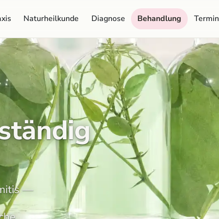
xis
Naturheilkunde
Diagnose
Behandlung
Termin
ständig
mitis —
che