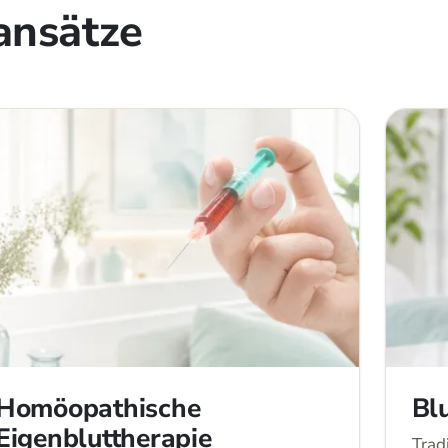
ansätze
Homöopathische
Bl
Eigenbluttherapie
Trad