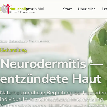
Start
Über Mich
Pra
Start
Behandlung
Neurodermitis
Behandlung
Neurodermitis — 
entzündete Haut
Naturheilkundliche Begleitung bei Neuroder
individuelle Arzneimittelzusammensetzung,
Salbenmischungen, Heilbäder und medizinis