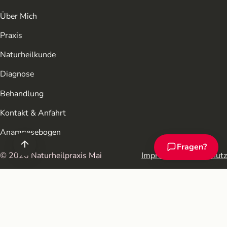
Über Mich
Praxis
Naturheilkunde
Diagnose
Behandlung
Kontakt & Anfahrt
Anamnesebogen
Fragen?
Chat-Assistent ö
© 2026 Naturheilpraxis Mai
Impressum
Datenschutz