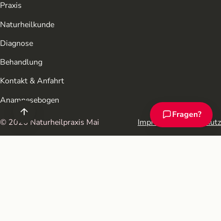
Praxis
Naturheilkunde
Diagnose
Behandlung
Kontakt & Anfahrt
Anamnesebogen
Fragen?
Chat-Assistent ö
© 2026 Naturheilpraxis Mai
Impressum
Datenschutz